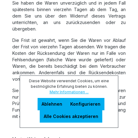
Sie haben die Waren unverzüglich und in jedem Fall
spätestens binnen vierzehn Tagen ab dem Tag, an
dem Sie uns über den Widerruf dieses Vertrags
unterrichten, an uns zurückzusenden oder zu
übergeben.
Die Frist ist gewahrt, wenn Sie die Waren vor Ablauf
der Frist von vierzehn Tagen absenden. Wir tragen die
Kosten der Rücksendung der Waren nur im Falle von
Fehlsendungen (falsche Ware wurde geliefert) oder
Waren, die bereits beschädigt bei dem Verbraucher
ankommen. Anderenfalls sind die Rücksendekosten
von Ihnen zu tragen.
Diese Website verwendet Cookies, um eine
bestmögliche Erfahrung bieten zu können.
Sie müssen für einen etwaigen Wertverlust der Waren
Mehr Informationen ...
nur aufkommen, wenn dieser Wertverlust auf einen zur
Prüfung der Beschaffenheit, Eigenschaften und
Ablehnen
Konfigurieren
Funktionsweise der Waren nicht notwendigen Umgang
Alle Cookies akzeptieren
mit diesen zurückzuführen ist.