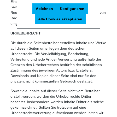
Eine permanente inhaltliche Kontrolle der verlinkten
Seiten ist jedoch ohne konkrete Anhaltspunkte einer
Ablehnen
Konfigurieren
Rechtsverletzung nicht zumutbar. Bei Bekanntwerden von
Rechtsverletzungen werden wir derartige Links
Alle Cookies akzeptieren
umgehend entfernen.
URHEBERRECHT
Die durch die Seitenbetreiber erstellten Inhalte und Werke
auf diesen Seiten unterliegen dem deutschen
Urheberrecht. Die Vervielfältigung, Bearbeitung,
Verbreitung und jede Art der Verwertung außerhalb der
Grenzen des Urheberrechtes bedürfen der schriftlichen
Zustimmung des jeweiligen Autors bzw. Erstellers.
Downloads und Kopien dieser Seite sind nur für den
privaten, nicht kommerziellen Gebrauch gestattet.
Soweit die Inhalte auf dieser Seite nicht vom Betreiber
erstellt wurden, werden die Urheberrechte Dritter
beachtet. Insbesondere werden Inhalte Dritter als solche
gekennzeichnet. Sollten Sie trotzdem auf eine
Urheberrechtsverletzung aufmerksam werden, bitten wir