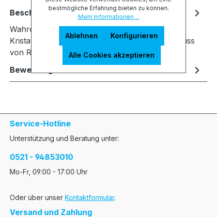
bestmögliche Erfahrung bieten zu können.
Beschreibung
Mehr Informationen ...
Wahrer Genuss: Rotweingläser aus feinstem
Ablehnen
Konfigurieren
Kristallglas. Dieses Glas ist speziell für den Genuss
von Rotwein konzipiert und ü…
Mehr
Alle Cookies akzeptieren
Bewertungen
Service-Hotline
Unterstützung und Beratung unter:
0521 - 94853010
Mo-Fr, 09:00 - 17:00 Uhr
Oder über unser
Kontaktformular
.
Versand und Zahlung