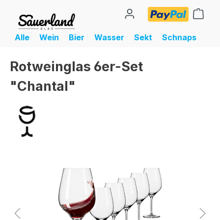
alt springen
Ware
Alle
Wein
Bier
Wasser
Sekt
Schnaps
Rotweinglas 6er-Set
"Chantal"
Bildergalerie überspringen