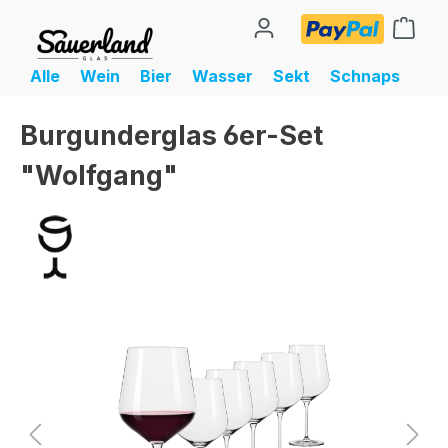
alt springen
Ware
Alle
Wein
Bier
Wasser
Sekt
Schnaps
Burgunderglas 6er-Set
"Wolfgang"
Bildergalerie überspringen