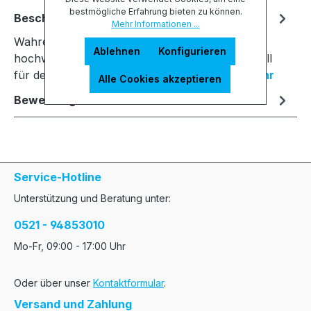
bestmögliche Erfahrung bieten zu können.
Beschreibung
Mehr Informationen ...
Wahrer Genuss: Burgundergläser aus
Ablehnen
Konfigurieren
hochwertigem Kristallglas. Dieses Glas ist speziell
für den Genuss von Burgunder-Weinen k…
Mehr
Alle Cookies akzeptieren
Bewertungen
Service-Hotline
Unterstützung und Beratung unter:
0521 - 94853010
Mo-Fr, 09:00 - 17:00 Uhr
Oder über unser
Kontaktformular
.
Versand und Zahlung